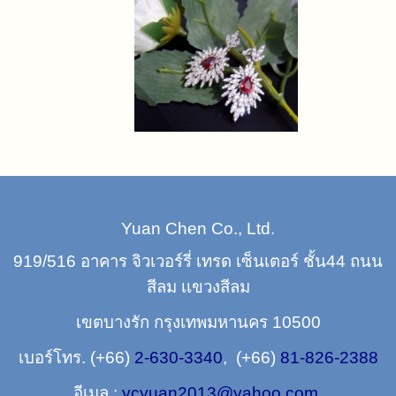
Yuan Chen Co., Ltd.
919/516 อาคาร จิวเวอร์รี่ เทรด เซ็นเตอร์ ชั้น44 ถนน
สีลม เเขวงสีลม
เขตบางรัก กรุงเทพมหานคร 10500
เบอร์โทร
. (+66)
2-630-3340
, (+66)
81-826-2388
อีเมล :
ycyuan2013@yahoo.com